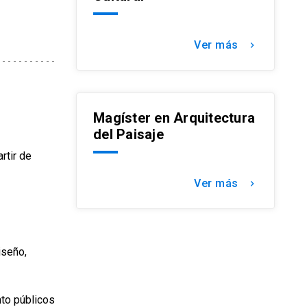
Ver más
keyboard_arrow_right
Magíster en Arquitectura
del Paisaje
rtir de
Ver más
keyboard_arrow_right
iseño,
nto públicos