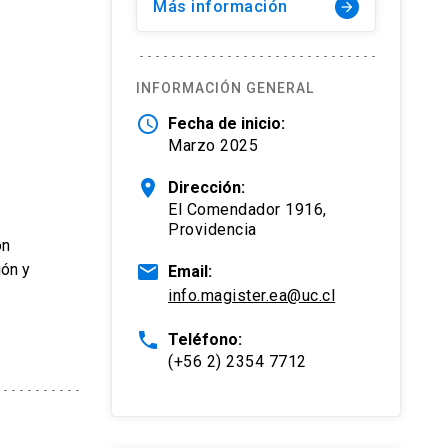
Más información
arrow_forward
INFORMACIÓN GENERAL
schedule
Fecha de inicio:
Marzo 2025
location_on
Dirección:
El Comendador 1916,
Providencia
on
ión y
email
Email:
info.magister.ea@uc.cl
phone
Teléfono:
(+56 2) 2354 7712