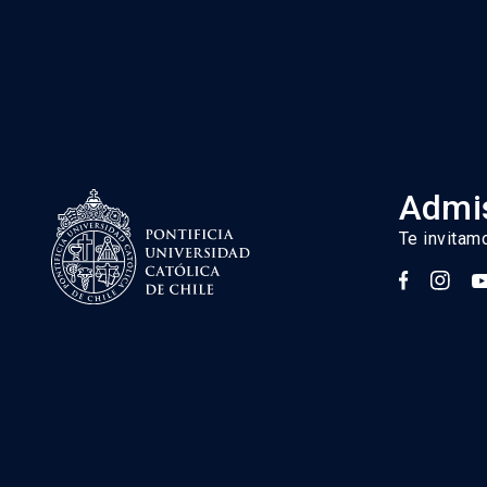
arquitectura-sustentable-y-energia/
Admis
Te invitam