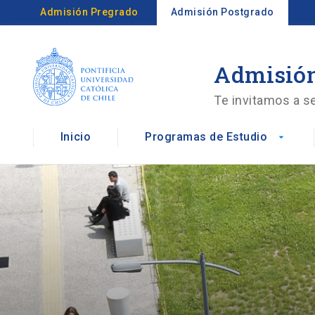
Admisión Pregrado
Admisión Postgrado
Admisión
Te invitamos a se
Inicio
Programas de Estudio
arrow_drop_down