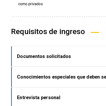
como privados
Requisitos de ingreso
Documentos solicitados
Certificado de título o grado académico de 
Conocimientos especiales que deben se
de extranjeros, debe venir apostillado según
consulado chileno).
No
Entrevista personal
Concentración de notas del grado de licenci