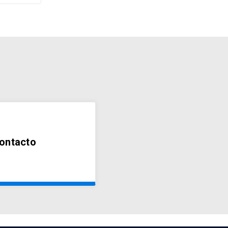
r
rama de
 cargo u
firma
 al
rá a la
imo 500
ontacto
 en
á tener
er-en-