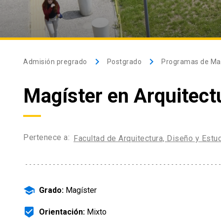
keyboard_arrow_right
keyboard_arrow_right
Admisión pregrado
Postgrado
Programas de Ma
Magíster en Arquitect
Pertenece a:
Facultad de Arquitectura, Diseño y Est
school
Grado:
Magíster
beenhere
Orientación:
Mixto