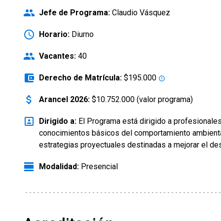
people
Jefe de Programa:
Claudio Vásquez
schedule
Horario:
Diurno
people
Vacantes:
40
account_balance_wallet
Derecho de Matrícula:
$195.000
error_outline
attach_money
Arancel 2026:
$10.752.000 (valor programa)
portrait
Dirigido a:
El Programa está dirigido a profesionales
conocimientos básicos del comportamiento ambiental
estrategias proyectuales destinadas a mejorar el de
view_day
Modalidad:
Presencial