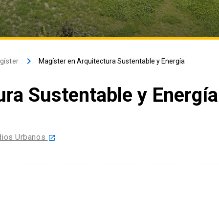
keyboard_arrow_right
gíster
Magíster en Arquitectura Sustentable y Energía
ura Sustentable y Energía
udios Urbanos
launch